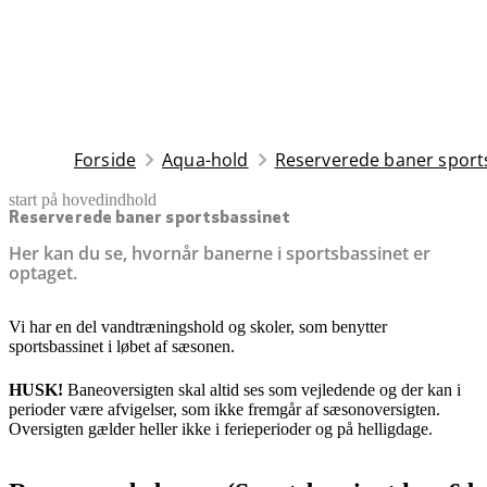
Forside
Aqua-hold
Reserverede baner sport
start på hovedindhold
senest opdateret 7. januar 2026
Reserverede baner sportsbassinet
Her kan du se, hvornår banerne i sportsbassinet er
optaget.
Vi har en del vandtræningshold og skoler, som benytter
sportsbassinet i løbet af sæsonen.
HUSK!
Baneoversigten skal altid ses som vejledende og der kan i
perioder være afvigelser, som ikke fremgår af sæsonoversigten.
Oversigten gælder heller ikke i ferieperioder og på helligdage.