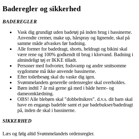
Baderegler og sikkerhed
BADEREGLER
Vask dig grundigt uden badetøj på inden brug i bassinerne.
Anvendte cremer, make up, hårspray og lignende, skal på
samme måde afvaskes før badning.
Alle former for badedragt, shorts, heldragt og bikini skal
være rene og 100% godkendt til brug i klorvand. Badning i
almindeligt tøj er IKKE tilladt.
Personer med fodvorter, fodsvamp og andre smitsomme
sygdomme må ikke anvende bassinerne.
Efter toiletbesøg skal du vaske dig igen.
Svømmelandets generelle ordensregler skal overholdes.
Børn indtil 7 år må gerne gå med i både herre- og
dameomklædning.
OBS! Alle blebørn skal "dobbeltsikres". d.v.s. dit barn skal
have en engangs badeble samt et par badebukser/badedragt
på, inden de skal i bassinerne.
SIKKERHED
Læs og følg altid Svømmelandets ordensregler.