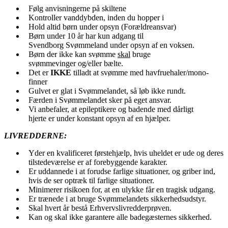
Følg anvisningerne på skiltene
Kontroller vanddybden, inden du hopper i
Hold altid børn under opsyn (Forældreansvar)
Børn under 10 år har kun adgang til
Svendborg Svømmeland under opsyn af en voksen.
Børn der ikke kan svømme
skal
bruge
svømmevinger og/eller bælte.
Det er
IKKE
tilladt at svømme med havfruehaler/mono-
finner
Gulvet er glat i Svømmelandet, så løb ikke rundt.
Færden i Svømmelandet sker på eget ansvar.
Vi anbefaler, at epileptikere og badende med dårligt
hjerte er under konstant opsyn af en hjælper.
LIVREDDERNE:
Yder en kvalificeret førstehjælp, hvis uheldet er ude og deres
tilstedeværelse er af forebyggende karakter.
Er uddannede i at forudse farlige situationer, og griber ind,
hvis de ser optræk til farlige situationer.
Minimerer risikoen for, at en ulykke får en tragisk udgang.
Er trænede i at bruge Svømmelandets sikkerhedsudstyr.
Skal hvert år bestå Erhvervslivredderprøven.
Kan og skal ikke garantere alle badegæsternes sikkerhed.