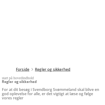
Forside
Regler og sikkerhed
start på hovedindhold
senest opdateret 10. marts 2026
Regler og sikkerhed
For at dit besøg i Svendborg Svømmeland skal blive en
god oplevelse for alle, er det vigtigt at læse og følge
vores regler