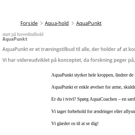
Forside
Aqua-hold
AquaPunkt
start på hovedindhold
senest opdateret 9. januar 2026
AquaPunkt
AquaPunkt er et træningstilbud til alle, der holder af at
Vi har videreudviklet på konceptet, da forskning peger på, 
AquaPunkt styrker hele kroppen, lindrer de ø
AquaPunkt er enkle øvelser for arme, skuld
Er du i tvivl? Spørg AquaCoachen – en særli
Vi tager forbehold for ændringer eller aflys
Vi glæder os til at se dig!