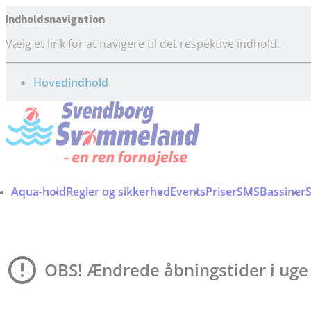
Indholdsnavigation
Vælg et link for at navigere til det respektive indhold.
gå til
Hovedindhold
Aqua-hold
Regler og sikkerhed
Events
Priser
SMS
Bassiner
OBS! Ændrede åbningstider i uge