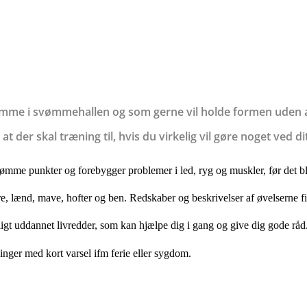
 komme i svømmehallen og som gerne vil holde formen uden a
at der skal træning til, hvis du virkelig vil gøre noget ved 
mme punkter og forebygger problemer i led, ryg og muskler, før det blive
re, lænd, mave, hofter og ben. Redskaber og beskrivelser af øvelserne 
gt uddannet livredder, som kan hjælpe dig i gang og give dig gode råd
ninger med kort varsel ifm ferie eller sygdom.