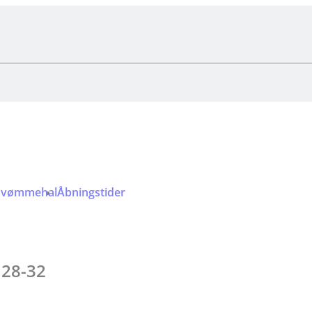
Svømmehal
Åbningstider
 28-32