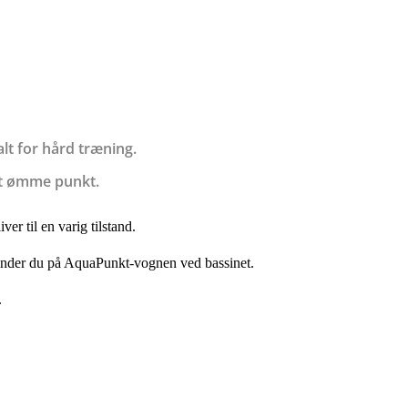
lt for hård træning.
dit ømme punkt.
r til en varig tilstand.
finder du på AquaPunkt-vognen ved bassinet.
.