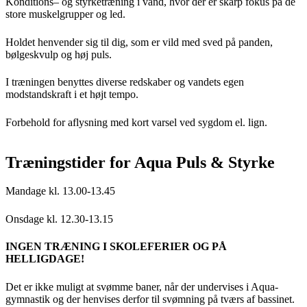
Konditions– og styrketræning i vand, hvor der er skarp fokus på de
store muskelgrupper og led.
Holdet henvender sig til dig, som er vild med sved på panden,
bølgeskvulp og høj puls.
I træningen benyttes diverse redskaber og vandets egen
modstandskraft i et højt tempo.
Forbehold for aflysning med kort varsel ved sygdom el. lign.
Træningstider for Aqua Puls & Styrke
Mandage kl. 13.00-13.45
Onsdage kl. 12.30-13.15
INGEN TRÆNING I SKOLEFERIER OG PÅ
HELLIGDAGE!
Det er ikke muligt at svømme baner, når der undervises i Aqua-
gymnastik og der henvises derfor til svømning på tværs af bassinet.